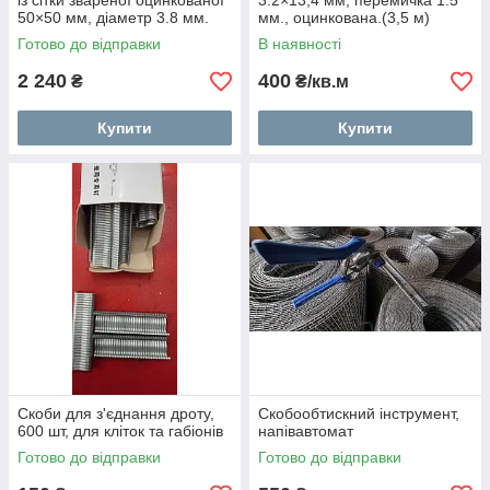
із сітки звареної оцинкованої
3.2×13,4 мм, перемичка 1.5
50×50 мм, діаметр 3.8 мм.
мм., оцинкована.(3,5 м)
Готово до відправки
В наявності
2 240
400
₴
₴/кв.м
Купити
Купити
Скоби для з'єднання дроту,
Скобообтискний інструмент,
600 шт, для кліток та габіонів
напівавтомат
Готово до відправки
Готово до відправки