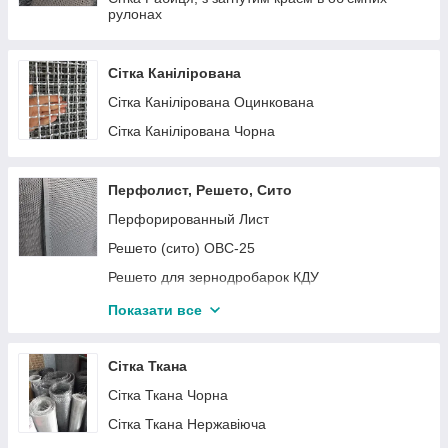
рулонах
Сітка Канілірована
Сітка Канілірована Оцинкована
Сітка Канілірована Чорна
Перфолист, Решето, Сито
Перфорированный Лист
Решето (сито) ОВС-25
Решето для зернодробарок КДУ
Решето ДДМ для зернодробарок
Показати все
Решета на Сепаратор, 710х1420 мм.
Решета для БЦС, (вібраційний відцентровий
Сітка Ткана
сепаратор)
Сітка Ткана Чорна
Решето (сито) на Петкус гігант, К-531, 700х1065
Сітка Ткана Нержавіюча
мм.