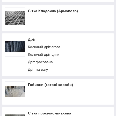
Сітка зварна для габіонів 50х200 мм, діаметр 3,8
Сітка Кладочна (Армопояс)
мм.
Дріт
Колючий дріт єгоза
Колючий дріт цинк
Дріт фасована
Дріт на вагу
Габиони (готові короби)
Сітка просічно-витяжна