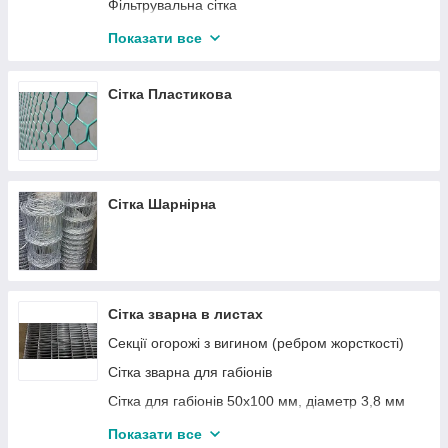
Фільтрувальна сітка
Решето на Петкус, К-547, К-527А, 292Х714 мм.
Сітка ткана, оцинкована
Показати все
Сітка латуна
Сітка Пластикова
Сітка Шарнірна
Сітка зварна в листах
Секції огорожі з вигином (ребром жорсткості)
Сітка зварна для габіонів
Сітка для габіонів 50х100 мм, діаметр 3,8 мм
Сітка зварна для габіонів 50х50 мм, діаметр 3,8
Показати все
мм