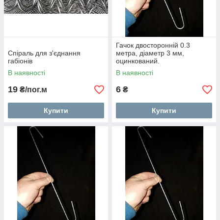
Гачок двосторонній 0.3
Спіраль для з'єднання
метра, діаметр 3 мм,
габіонів
оцинкований.
В наявності
В наявності
19
6
₴/пог.м
₴
Купити
Купити