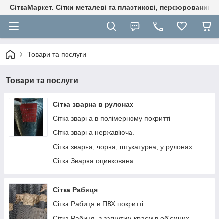
СіткаМаркет. Cітки металеві та пластикові, перфорований ли
Товари та послуги
Товари та послуги
Сітка зварна в рулонах
Сітка зварна в полімерному покритті
Сітка зварна нержавіюча.
Сітка зварна, чорна, штукатурна, у рулонах.
Сітка Зварна оцинкована
Сітка Рабиця
Сітка Рабиця в ПВХ покритті
Сітка Рабиця, з загнутим краєм в об'ємних