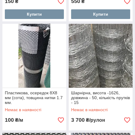
150
550
₴
₴
Купити
Купити
Пластикова, осередок 8Х8
Шарнірна, висота -1626,
мм (сота), товщина нитки 1.7
довжина - 50, кількість прутків
мм.
- 15
Немає в наявності
Немає в наявності
100
3 700
₴/м
₴/рулон