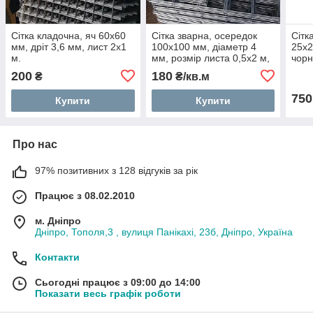
Сітка кладочна, яч 60x60
Сітка зварна, осередок
Сітк
мм, дріт 3,6 мм, лист 2х1
100х100 мм, діаметр 4
25х2
м.
мм, розмір листа 0,5х2 м,
чор
оцинкована
200
180
₴
₴/кв.м
750
Купити
Купити
Про нас
97% позитивних з 128 відгуків за рік
Працює з 08.02.2010
м. Дніпро
Дніпро, Тополя,3 , вулиця Панікахі, 23б, Дніпро, Україна
Контакти
Сьогодні працює з 09:00 до 14:00
Показати весь графік роботи