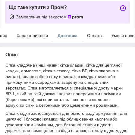
Що таке купити з Пром?
Замовлення під захистом
пис
Характеристики
Доставка
Оплата
Умови пове
Опис
Сітка кладочна (інші назви: сітка кладки, сітка для цегляної
кладки, армопояс, сітка в стяжку, сітка ВР, сітка зварена в
листах), являє собою сітку в листах, з квадратними або
прямокутними осередками, зварену на спеціальних
верстатах. Сітка виготовляється зі спеціальної дроту марки
ВР-1, який по всій довжині покрит поперечними насічками
(борозенками), які сприяють поліпшенню зчеплення
армуючої сітки з бетонними або цементними розчинами.
Сітка кладки застосовується для різного виду армування, для
цегляної і блокової кладки, під облицювання кахлем або
декоративним камінням, для бетонної стяжки підлоги,
доріжок, для вимощення і заїзди в гараж, в теплу підлогу, для