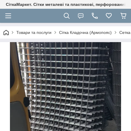
СіткаМаркет. Cітки металеві та пластикові, перфорований ли
Товари та послуги
Сітка Кладочна (Армопояс)
Сетка