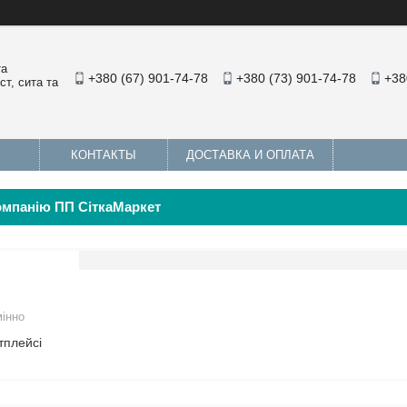
та
+380 (67) 901-74-78
+380 (73) 901-74-78
+38
т, сита та
КОНТАКТЫ
ДОСТАВКА И ОПЛАТА
омпанію ПП СіткаМаркет
мінно
тплейсі