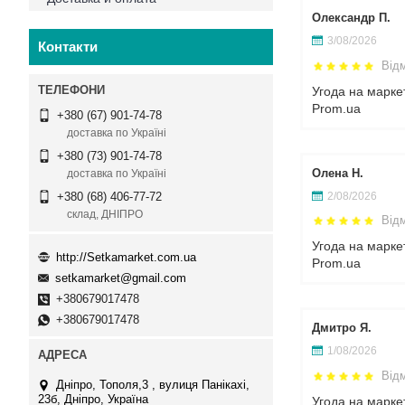
Олександр П.
3/08/2026
Контакти
Від
Угода на марке
Prom.ua
+380 (67) 901-74-78
доставка по Україні
+380 (73) 901-74-78
Олена Н.
доставка по Україні
2/08/2026
+380 (68) 406-77-72
склад, ДНІПРО
Від
Угода на марке
http://Setkamarket.com.ua
Prom.ua
setkamarket@gmail.com
+380679017478
+380679017478
Дмитро Я.
1/08/2026
Від
Дніпро, Тополя,3 , вулиця Панікахі,
23б, Дніпро, Україна
Угода на марке