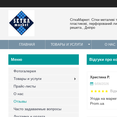
СіткаМаркет. Cітки металеві 
пластикові, перфорований лис
решета., Дніпро
ГЛАВНАЯ
ТОВАРЫ И УСЛУГИ
О НАС
Відгуки про к
Фотогалерея
Христина Р.
Товары и услуги
6/08/2026
Прайс-листы
Від
О нас
Угода на марке
Отзывы
Prom.ua
Часто задаваемые вопросы
Доставка и оплата