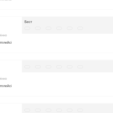
Бест
мінно
тплейсі
мінно
тплейсі