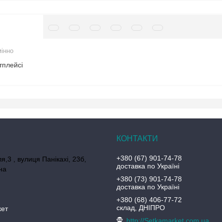
мінно
тплейсі
+380 (67) 901-74-78
я,3 , вулиця Панікахі, 23б,
доставка по Україні
на
+380 (73) 901-74-78
доставка по Україні
+380 (68) 406-77-72
склад, ДНІПРО
кет
http://Setkamarket.com.ua