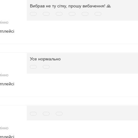
Вибрав не ту сітку, прошу вибачення! 🙏
мінно
тплейсі
Усе нормально
мінно
тплейсі
мінно
тплейсі