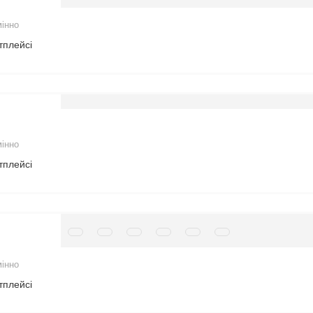
мінно
тплейсі
мінно
тплейсі
мінно
тплейсі