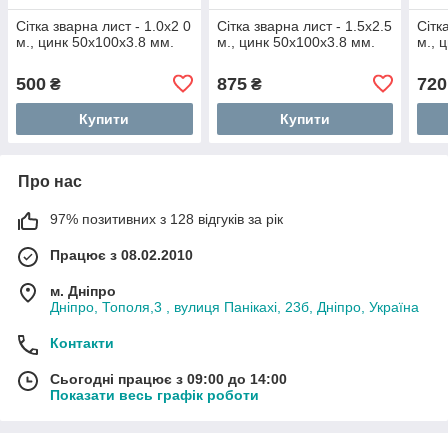
Сітка зварна лист - 1.0х2 0
Сітка зварна лист - 1.5х2.5
Сітк
м., цинк 50х100х3.8 мм.
м., цинк 50х100х3.8 мм.
м., 
500
875
720
₴
₴
Купити
Купити
Про нас
97% позитивних з 128 відгуків за рік
Працює з 08.02.2010
м. Дніпро
Дніпро, Тополя,3 , вулиця Панікахі, 23б, Дніпро, Україна
Контакти
Сьогодні працює з 09:00 до 14:00
Показати весь графік роботи