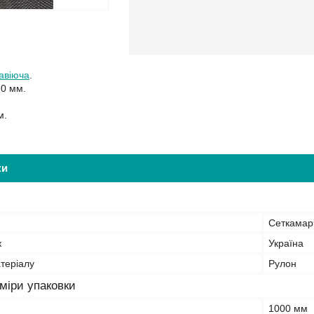
авіюча
.
,0 мм.
м.
ки
Сеткамар
к
Україна
теріалу
Рулон
міри упаковки
1000 мм