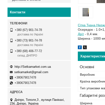
Контакти
Сітка Ткана Нерж
Осередок - 1.0×1
+380 (67) 901-74-78
Дріт
- 0,4 мм.
доставка по Україні
Ширина - 1000 м
+380 (73) 901-74-78
доставка по Україні
+380 (68) 406-77-72
склад, ДНІПРО
Характеристи
Основні
http://Setkamarket.com.ua
setkamarket@gmail.com
Виробник
+380679017478
Країна виробни
+380679017478
Тип упаковки ма
Габаритні роз
Дніпро, Тополя,3 , вулиця Панікахі,
Ширина
23б, Дніпро, Україна