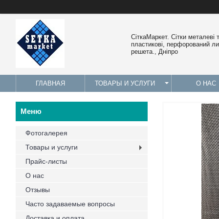
СіткаМаркет. Cітки металеві 
пластикові, перфорований лис
решета., Дніпро
ГЛАВНАЯ
ТОВАРЫ И УСЛУГИ
О НАС
Фотогалерея
Товары и услуги
Прайс-листы
О нас
Отзывы
Часто задаваемые вопросы
Доставка и оплата