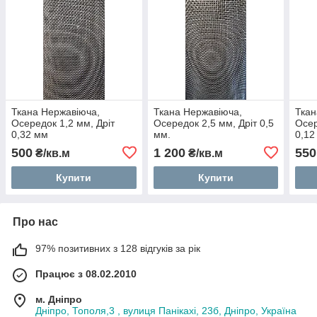
Ткана Нержавіюча,
Ткана Нержавіюча,
Ткан
Осередок 1,2 мм, Дріт
Осередок 2,5 мм, Дріт 0,5
Осер
0,32 мм
мм.
0,12
500
1 200
550
₴/кв.м
₴/кв.м
Купити
Купити
Про нас
97% позитивних з 128 відгуків за рік
Працює з 08.02.2010
м. Дніпро
Дніпро, Тополя,3 , вулиця Панікахі, 23б, Дніпро, Україна