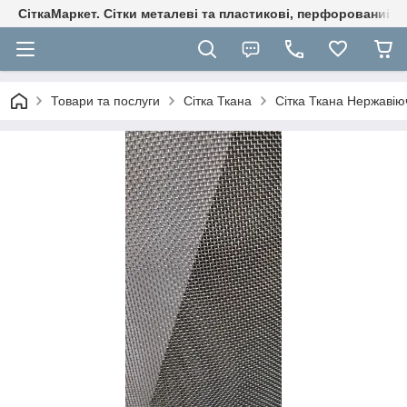
СіткаМаркет. Cітки металеві та пластикові, перфорований ли
Товари та послуги
Сітка Ткана
Сітка Ткана Нержавію