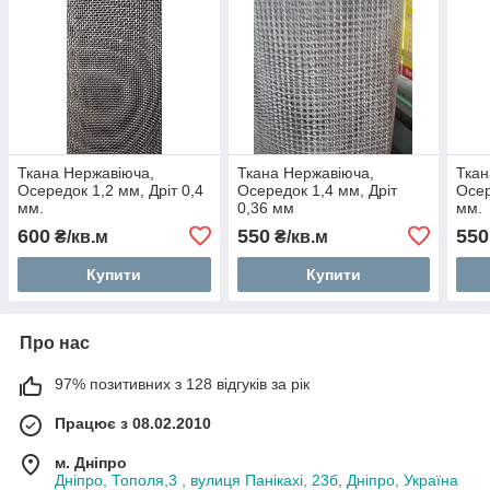
Ткана Нержавіюча,
Ткана Нержавіюча,
Ткан
Осередок 1,2 мм, Дріт 0,4
Осередок 1,4 мм, Дріт
Осер
мм.
0,36 мм
мм.
600
550
550
₴/кв.м
₴/кв.м
Купити
Купити
Про нас
97% позитивних з 128 відгуків за рік
Працює з 08.02.2010
м. Дніпро
Дніпро, Тополя,3 , вулиця Панікахі, 23б, Дніпро, Україна