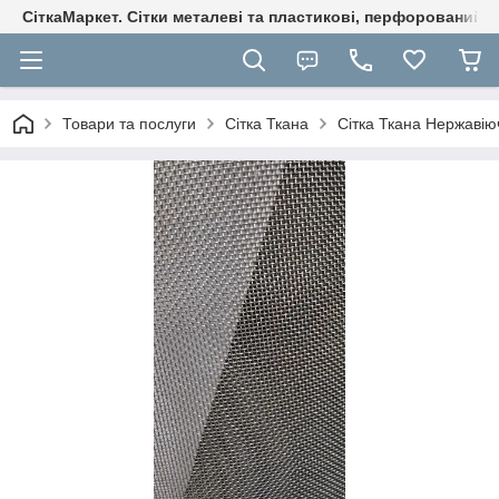
СіткаМаркет. Cітки металеві та пластикові, перфорований ли
Товари та послуги
Сітка Ткана
Сітка Ткана Нержавію