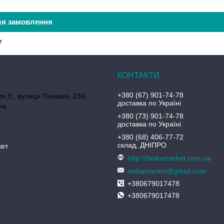
ля замовлення
т
+380 (67) 901-74-78
я,3 , вулиця Панікахі, 23б,
доставка по Україні
на
+380 (73) 901-74-78
доставка по Україні
+380 (68) 406-77-72
склад, ДНІПРО
кет
http://Setkamarket.com.ua
setkamarket@gmail.com
+380679017478
+380679017478