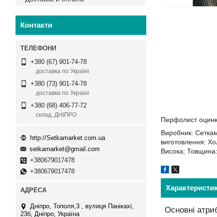
Контакти
+380 (67) 901-74-78
доставка по Україні
+380 (73) 901-74-78
доставка по Україні
+380 (68) 406-77-72
склад, ДНІПРО
Перфолист оцинко
Виробник: Сеткам
http://Setkamarket.com.ua
виготовлення: Хо
setkamarket@gmail.com
Висока; Товщина
+380679017478
+380679017478
Характеристи
Дніпро, Тополя,3 , вулиця Панікахі,
Основні атри
23б, Дніпро, Україна