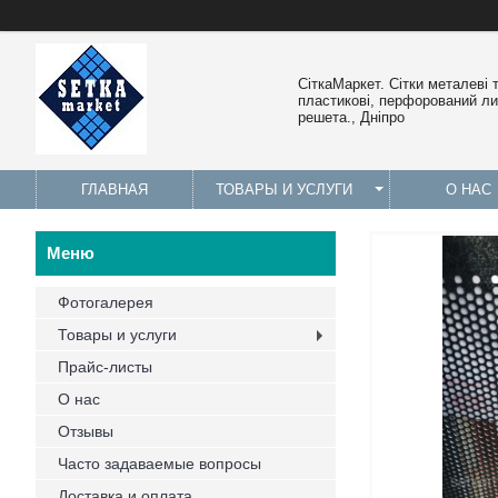
СіткаМаркет. Cітки металеві 
пластикові, перфорований лис
решета., Дніпро
ГЛАВНАЯ
ТОВАРЫ И УСЛУГИ
О НАС
Фотогалерея
Товары и услуги
Прайс-листы
О нас
Отзывы
Часто задаваемые вопросы
Доставка и оплата