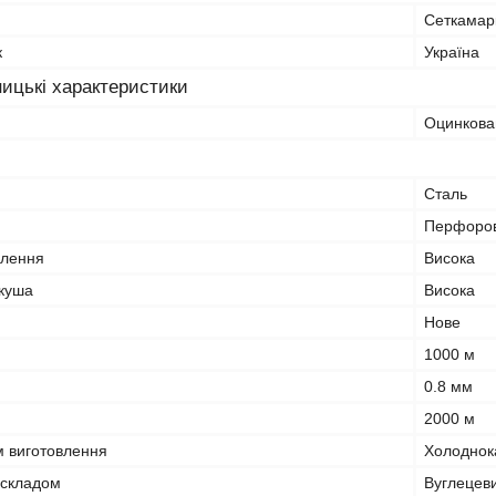
Сеткамар
к
Україна
ицькі характеристики
Оцинкова
Сталь
Перфоро
влення
Висока
куша
Висока
Нове
1000 м
0.8 мм
2000 м
м виготовлення
Холоднок
 складом
Вуглецев