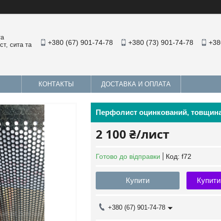
та
+380 (67) 901-74-78
+380 (73) 901-74-78
+38
т, сита та
КОНТАКТЫ
ДОСТАВКА И ОПЛАТА
Перфолист оцинкований, товщина 0
2 100 ₴/лист
Готово до відправки
Код:
f72
Купити
Купити
+380 (67) 901-74-78