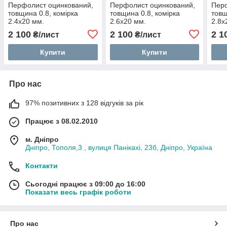
Перфолист оцинкований,
Перфолист оцинкований,
Перф
товщина 0.8, комірка
товщина 0.8, комірка
товщ
2.4х20 мм.
2.6х20 мм.
2.8х
2 100
2 100
2 1
₴/лист
₴/лист
Купити
Купити
Про нас
97% позитивних з 128 відгуків за рік
Працює з 08.02.2010
м. Дніпро
Дніпро, Тополя,3 , вулиця Панікахі, 23б, Дніпро, Україна
Контакти
Сьогодні працює з 09:00 до 16:00
Показати весь графік роботи
Про нас