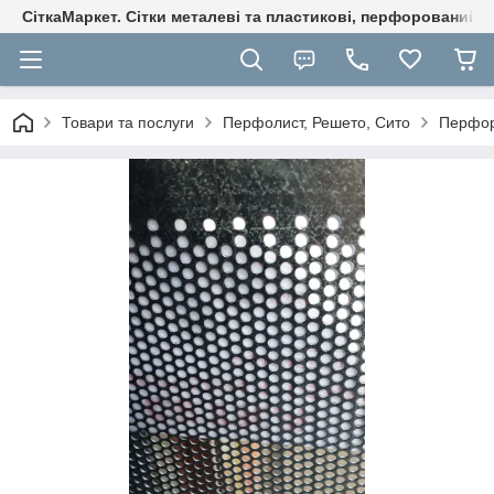
СіткаМаркет. Cітки металеві та пластикові, перфорований ли
Товари та послуги
Перфолист, Решето, Сито
Перфор