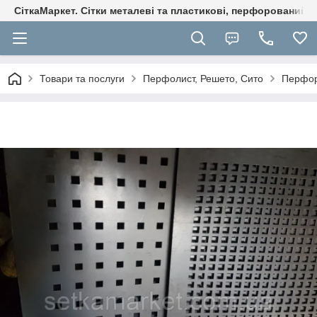
СіткаМаркет. Cітки металеві та пластикові, перфорований ли
Товари та послуги
Перфолист, Решето, Сито
Перфор