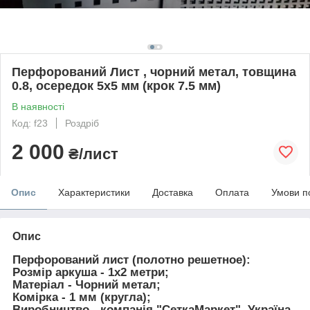
Перфорований Лист , чорний метал, товщина
0.8, осередок 5х5 мм (крок 7.5 мм)
В наявності
Код: f23
Роздріб
2 000
₴/лист
Опис
Характеристики
Доставка
Оплата
Умови п
Опис
Перфорований лист (полотно решетное):
Розмір аркуша
- 1х2 метри;
Матеріал
- Чорний метал;
Комірка
- 1 мм (кругла);
Виробництво
- компанія "СеткаМаркет", Україна,