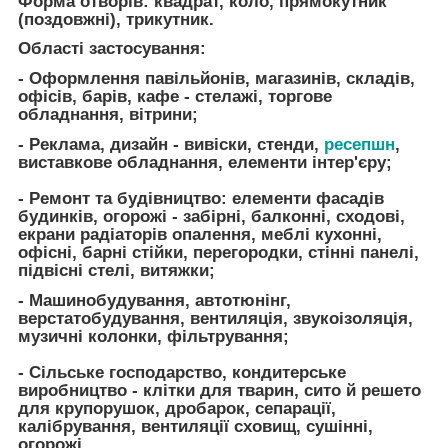
Форма отворів: квадрат, коло, прямокутник
(поздовжні), трикутник.
Області застосування:
- Оформлення павільйонів, магазинів, складів,
офісів, барів, кафе - стелажі, торгове
обладнання, вітрини;
- Реклама, дизайн - вивіски, стенди,
ресепшн
,
виставкове обладнання, елементи інтер'єру;
- Ремонт та будівництво: елементи фасадів
будинків, огорожі - забірні, балконні, сходові,
екрани радіаторів опалення, меблі кухонні,
офісні, барні стійки, перегородки, стінні панелі,
підвісні стелі, витяжки;
- Машинобудування, автотюнінг,
верстатобудування, вентиляція, звукоізоляція,
музичні колонки, фільтрування;
- Сільське господарство, кондитерське
виробництво - клітки для тварин, сито й решето
для крупорушок, дробарок, сепарації,
калібрування, вентиляції сховищ, сушінні,
огорожі.