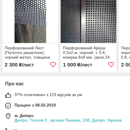
Перфорований Лист
Перфорований Аркуш
Перф
(Полотно решетное),
0.5х2 м, чорний, т. 0.8,
чорн
чорний метал, товщина:
комірка 8х8 мм. (крок 24
0.8,
1.0 мм, клітинка 8 мм.
мм)
(кро
2 300
1 000
2 0
₴/лист
₴/лист
Про нас
97% позитивних з 129 відгуків за рік
Працює з 08.02.2010
м. Дніпро
Дніпро, Тополя,3 , вулиця Панікахі, 23б, Дніпро, Україна