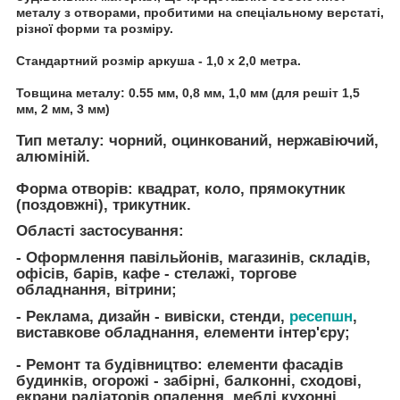
металу з отворами, пробитими на спеціальному верстаті,
різної форми та розміру.
Стандартний розмір аркуша - 1,0 х 2,0 метра.
Товщина металу: 0.55 мм, 0,8 мм, 1,0 мм (для решіт 1,5
мм, 2 мм, 3 мм)
Тип металу: чорний, оцинкований, нержавіючий,
алюміній.
Форма отворів: квадрат, коло, прямокутник
(поздовжні), трикутник.
Області застосування:
- Оформлення павільйонів, магазинів, складів,
офісів, барів, кафе - стелажі, торгове
обладнання, вітрини;
- Реклама, дизайн - вивіски, стенди,
ресепшн
,
виставкове обладнання, елементи інтер'єру;
- Ремонт та будівництво: елементи фасадів
будинків, огорожі - забірні, балконні, сходові,
екрани радіаторів опалення, меблі кухонні,