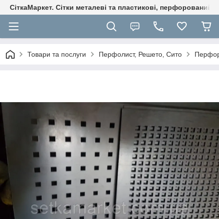
СіткаМаркет. Cітки металеві та пластикові, перфорований ли
Товари та послуги
Перфолист, Решето, Сито
Перфор