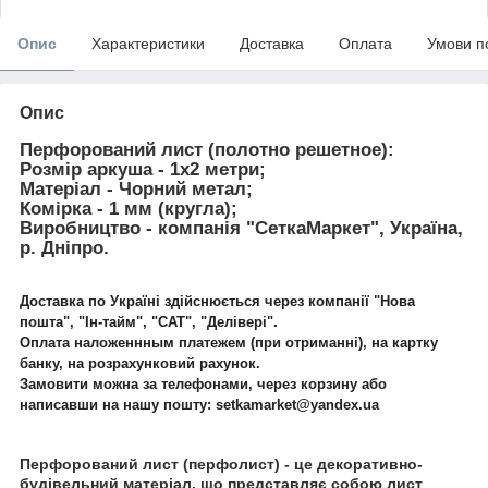
Опис
Характеристики
Доставка
Оплата
Умови п
Опис
Перфорований лист (полотно решетное):
Розмір аркуша
- 1х2 метри;
Матеріал
- Чорний метал;
Комірка
- 1 мм (кругла);
Виробництво
- компанія "СеткаМаркет", Україна,
р. Дніпро.
Доставка по Україні здійснюється через компанії "Нова
пошта", "Ін-тайм", "САТ", "Делівері".
Оплата наложеннным платежем (при отриманні), на картку
банку, на розрахунковий рахунок.
Замовити можна за телефонами, через корзину або
написавши на нашу пошту: setkamarket@yandex.ua
Перфорований лист (перфолист)
- це декоративно-
будівельний матеріал, що представляє собою лист