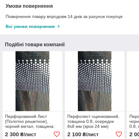
Умови повернення
Повернення товару впродовж 14 днів за рахунок покупця
Всі умови повернення
Подібні товари компанії
Перфорований Лист
Перфолист оцинкований,
Перф
(Полотно решетное),
товщина 0.8, осередок
чорн
чорний метал, товщина:
8х8 мм (крок 24 мм)
0.8,
1.0 мм, клітинка 8 мм.
(кро
2 300
2 100
2 0
₴/лист
₴/лист