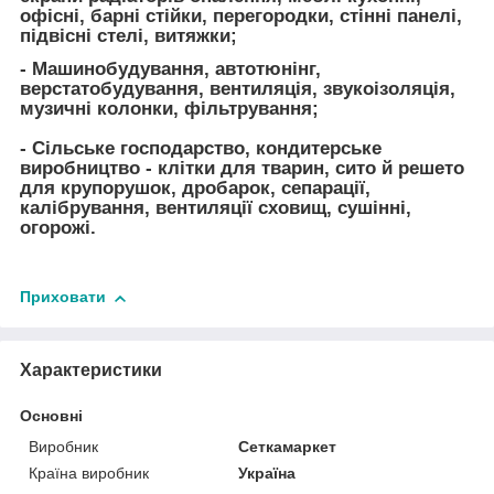
офісні, барні стійки, перегородки, стінні панелі,
підвісні стелі, витяжки;
- Машинобудування, автотюнінг,
верстатобудування, вентиляція, звукоізоляція,
музичні колонки, фільтрування;
- Сільське господарство, кондитерське
виробництво - клітки для тварин, сито й решето
для крупорушок, дробарок, сепарації,
калібрування, вентиляції сховищ, сушінні,
огорожі.
Приховати
Характеристики
Основні
Виробник
Сеткамаркет
Країна виробник
Україна