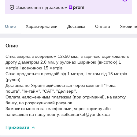
Замовлення під захистом
Опис
Характеристики
Доставка
Оплата
Умови п
Опис
Сітка зварна з осередком 12х50 мм., з гарячою оцинкованого
дроту діаметром 2,0 мм, у рулонах шириною (висотою) 1
метрів і довжиною 15 метрів.
Сітка продається в роздріб від 1 метра, і оптом від 15 метрів
(рулон)
Доставка по Україні здійснюється через компанії "Нова
пошта", "Ін-тайм", "САТ", "Делівері".
Оплата наложеннным платежем (при отриманні), на картку
банку, на розрахунковий рахунок.
Замовити можна за телефонами, через корзину або
написавши на нашу пошту: setkamarket@yandex.ua
Приховати