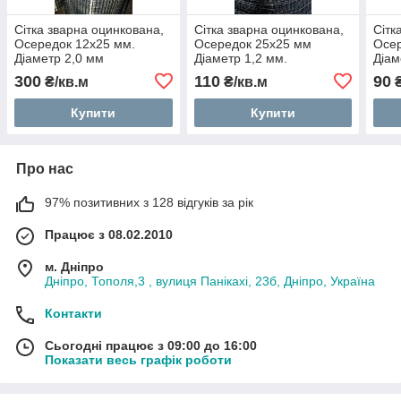
Сітка зварна оцинкована,
Сітка зварна оцинкована,
Сітк
Осередок 12х25 мм.
Осередок 25х25 мм
Осе
Діаметр 2,0 мм
Діаметр 1,2 мм.
Діам
300
110
90
₴/кв.м
₴/кв.м
₴
Купити
Купити
Про нас
97% позитивних з 128 відгуків за рік
Працює з 08.02.2010
м. Дніпро
Дніпро, Тополя,3 , вулиця Панікахі, 23б, Дніпро, Україна
Контакти
Сьогодні працює з 09:00 до 16:00
Показати весь графік роботи