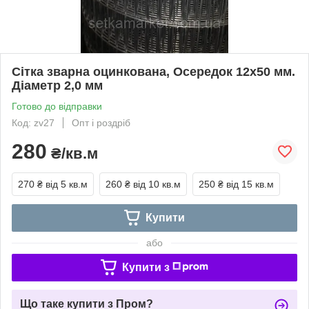
Сітка зварна оцинкована, Осередок 12х50 мм.
Діаметр 2,0 мм
Готово до відправки
Код: zv27
Опт і роздріб
280
₴/кв.м
270 ₴
від 5 кв.м
260 ₴
від 10 кв.м
250 ₴
від 15 кв.м
Купити
або
Купити з
Що таке купити з Пром?