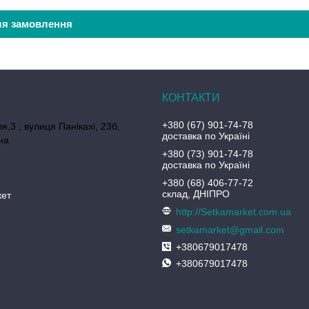
ля замовлення
+380 (67) 901-74-78
я,3 , вулиця Панікахі, 23б,
доставка по Україні
на
+380 (73) 901-74-78
доставка по Україні
+380 (68) 406-77-72
склад, ДНІПРО
кет
http://Setkamarket.com.ua
setkamarket@gmail.com
+380679017478
+380679017478