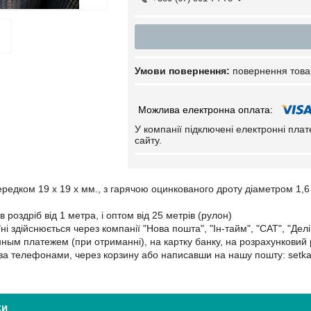
повернення това
У компанії підключені електронні пла
сайту.
середком 19 х 19 х мм., з гарячою оцинкованого дроту діаметром 1,
в роздріб від 1 метра, і оптом від 25 метрів (рулон)
ні здійснюється через компанії "Нова пошта", "Ін-тайм", "САТ", "Делі
ым платежем (при отриманні), на картку банку, на розрахунковий 
за телефонами, через корзину або написавши на нашу пошту: setk
ки