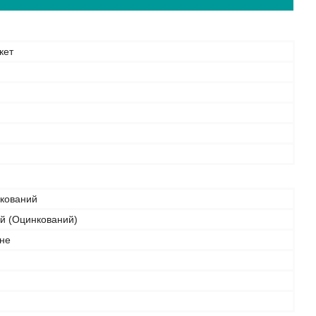
кет
нкований
ий (Оцинкований)
не