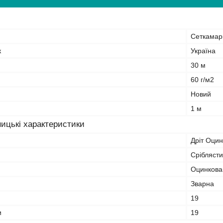
Сеткамар
к
Україна
30 м
60 г/м2
Новий
1 м
ицькі характеристики
Дріт Оци
Срібляст
Оцинкова
Зварна
19
и
19