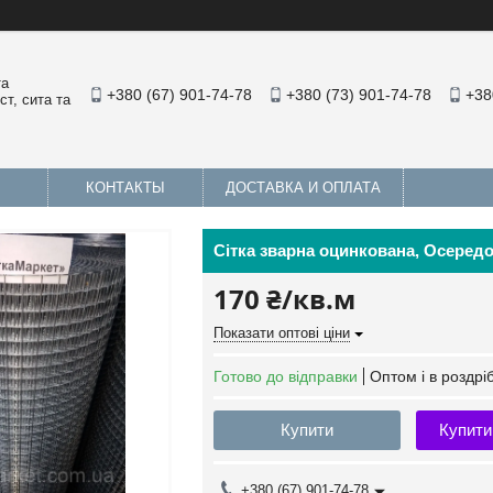
та
+380 (67) 901-74-78
+380 (73) 901-74-78
+38
т, сита та
КОНТАКТЫ
ДОСТАВКА И ОПЛАТА
Сітка зварна оцинкована, Осередок
170 ₴/кв.м
Показати оптові ціни
Готово до відправки
Оптом і в роздрі
Купити
Купити
+380 (67) 901-74-78