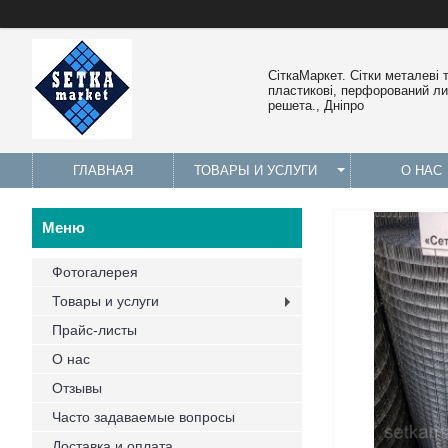
СіткаМаркет. Cітки металеві 
пластикові, перфорований лис
решета., Дніпро
ГЛАВНАЯ
ТОВАРЫ И УСЛУГИ
О НАС
Фотогалерея
Товары и услуги
Прайс-листы
О нас
Отзывы
Часто задаваемые вопросы
Доставка и оплата