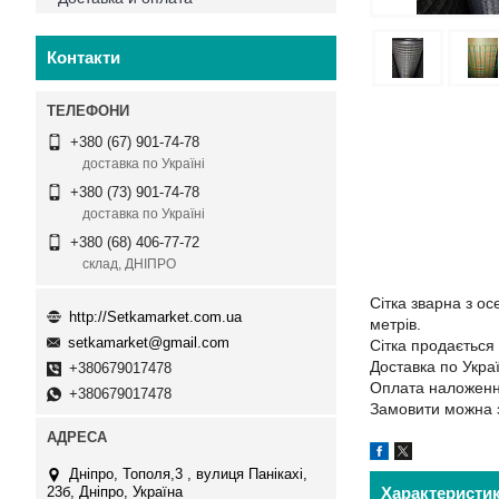
Контакти
+380 (67) 901-74-78
доставка по Україні
+380 (73) 901-74-78
доставка по Україні
+380 (68) 406-77-72
склад, ДНІПРО
Сітка зварна з о
http://Setkamarket.com.ua
метрів.
setkamarket@gmail.com
Сітка продається 
Доставка по Украї
+380679017478
Оплата наложеннн
+380679017478
Замовити можна 
Дніпро, Тополя,3 , вулиця Панікахі,
Характеристи
23б, Дніпро, Україна