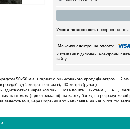
повернення това
У компанії підключені електронні пла
сайту.
середком 50х50 мм, з гарячою оцинкованого дроту діаметром 1,2 мм
в роздріб від 1 метра, і оптом від 30 метрів (рулон)
ні здійснюється через компанії "Нова пошта", "Ін-тайм", "САТ", "Делі
ым платежем (при отриманні), на картку банку, на розрахунковий 
за телефонами, через корзину або написавши на нашу пошту: setk
ки