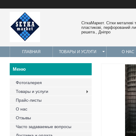
СіткаМаркет. Cітки металеві 
пластикові, перфорований лис
решета., Дніпро
ГЛАВНАЯ
ТОВАРЫ И УСЛУГИ
О НАС
Фотогалерея
Товары и услуги
Прайс-листы
О нас
Отзывы
Часто задаваемые вопросы
Доставка и оплата