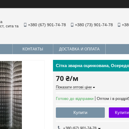
та
+380 (67) 901-74-78
+380 (73) 901-74-78
+38
т, сита та
КОНТАКТЫ
ДОСТАВКА И ОПЛАТА
Сітка зварна оцинкована, Осередо
70 ₴/м
Показати оптові ціни
Готово до відправки
Оптом і в роздрі
Купити
Купити
+380 (67) 901-74-78