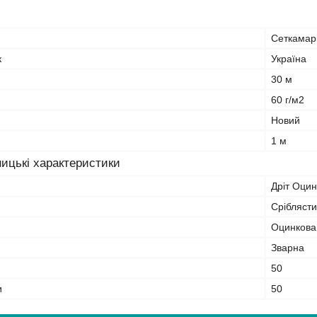
Сеткамар
к
Україна
30 м
60 г/м2
Новий
1 м
ицькі характеристики
Дріт Оци
Срібляст
Оцинкова
Зварна
50
и
50