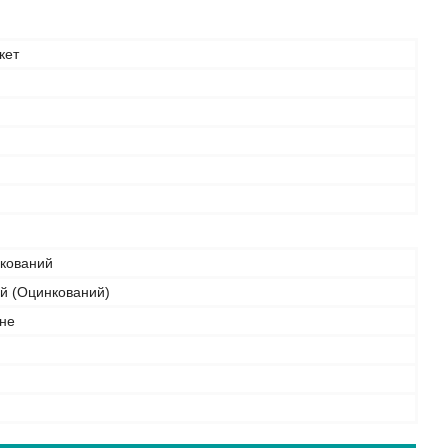
кет
нкований
ий (Оцинкований)
не