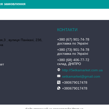
ля замовлення
+380 (67) 901-74-78
я,3 , вулиця Панікахі, 23б,
доставка по Україні
на
+380 (73) 901-74-78
доставка по Україні
+380 (68) 406-77-72
склад, ДНІПРО
кет
http://Setkamarket.com.ua
setkamarket@gmail.com
+380679017478
+380679017478