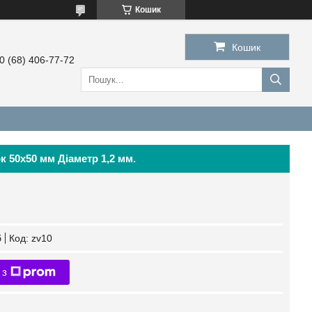
Кошик
Кошик
0 (68) 406-77-72
к 50х50 мм Діаметр 1,2 мм.
б
Код:
zv10
 з