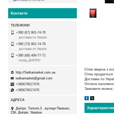
Контакти
+380 (67) 901-74-78
доставка по Україні
+380 (73) 901-74-78
доставка по Україні
+380 (68) 406-77-72
склад, ДНІПРО
Сітка зварна з о
http://Setkamarket.com.ua
Сітка продається 
setkamarket@gmail.com
Доставка по Украї
Оплата наложеннн
+380679017478
Замовити можна 
+380679017478
Характеристи
Дніпро, Тополя,3 , вулиця Панікахі,
23б, Дніпро, Україна