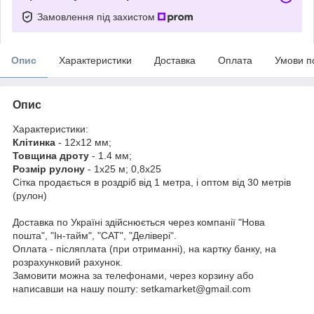
Замовлення під захистом
Опис
Характеристики
Доставка
Оплата
Умови п
Опис
Характеристики:
Клітинка
- 12х12 мм;
Товщина дроту
- 1.4 мм;
Розмір рулону
- 1х25 м; 0,8х25
Сітка продається в роздріб від 1 метра, і оптом від 30 метрів
(рулон)
Доставка по Україні здійснюється через компанії "Нова
пошта", "Ін-тайм", "САТ", "Делівері".
Оплата - післяплата (при отриманні), на картку банку, на
розрахунковий рахунок.
Замовити можна за телефонами, через корзину або
написавши на нашу пошту: setkamarket@gmail.com