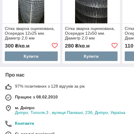
Сітка зварна оцинкована,
Сітка зварна оцинкована,
Сітк
Осередок 12х25 мм.
Осередок 12х50 мм.
Осе
Діаметр 2,0 мм
Діаметр 2,0 мм
Діам
300
280
110
₴/кв.м
₴/кв.м
Купити
Купити
Про нас
97% позитивних з 128 відгуків за рік
Працює з 08.02.2010
м. Дніпро
Дніпро, Тополя,3 , вулиця Панікахі, 23б, Дніпро, Україна
Контакти
Сьогодні вихідний