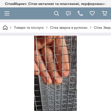
СіткаМаркет. Cітки металеві та пластикові, перфорований ли
Товари та послуги
Сітка зварна в рулонах
Сітка Зва