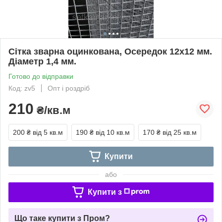
Сітка зварна оцинкована, Осередок 12х12 мм.
Діаметр 1,4 мм.
Готово до відправки
Код: zv5
Опт і роздріб
210
₴/кв.м
200 ₴
від 5 кв.м
190 ₴
від 10 кв.м
170 ₴
від 25 кв.м
Купити
або
Купити з
Що таке купити з Пром?