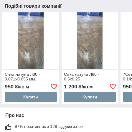
Подібні товари компанії
Сітка латуна Л80 -
Сітка латуна Л80 -
7Сет
0.071х0.055 мм.
0.5х0.25
0.14
950
1 200
950
₴/кв.м
₴/кв.м
Купити
Купити
Про нас
97% позитивних з 129 відгуків за рік