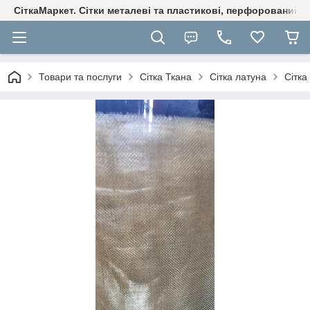
СіткаМаркет. Cітки металеві та пластикові, перфорований ли
Товари та послуги
Сітка Ткана
Сітка латуна
Сітка