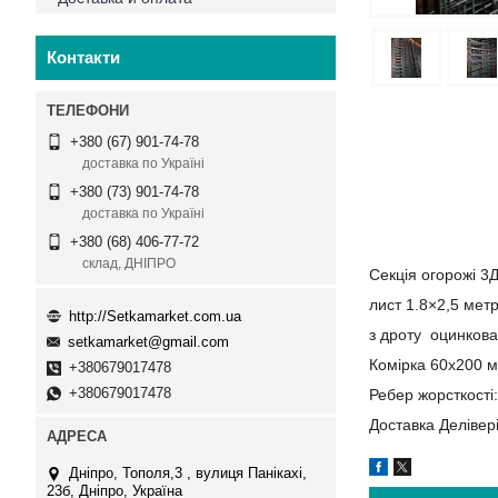
Контакти
+380 (67) 901-74-78
доставка по Україні
+380 (73) 901-74-78
доставка по Україні
+380 (68) 406-77-72
склад, ДНІПРО
Секція огорожі 3Д
лист 1.8×2,5 метр
http://Setkamarket.com.ua
з дроту оцинкова
setkamarket@gmail.com
Комірка 60х200 м
+380679017478
+380679017478
Ребер жорсткості:
Доставка Делівер
Дніпро, Тополя,3 , вулиця Панікахі,
23б, Дніпро, Україна