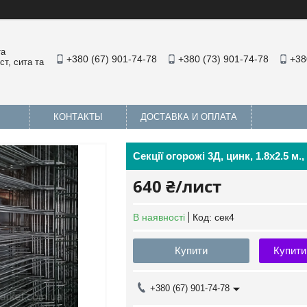
та
+380 (67) 901-74-78
+380 (73) 901-74-78
+38
т, сита та
КОНТАКТЫ
ДОСТАВКА И ОПЛАТА
Секції огорожі 3Д, цинк, 1.8х2.5 м.
640 ₴/лист
В наявності
Код:
сек4
Купити
Купити
+380 (67) 901-74-78