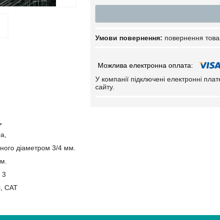
повернення това
У компанії підключені електронні пла
сайту.
,
а,
ного діаметром 3/4 мм.
м.
 3
і, САТ