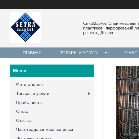
СіткаМаркет. Cітки металеві 
пластикові, перфорований лис
решета., Дніпро
ГЛАВНАЯ
ТОВАРЫ И УСЛУГИ
О НАС
Фотогалерея
Товары и услуги
Прайс-листы
О нас
Отзывы
Часто задаваемые вопросы
Доставка и оплата