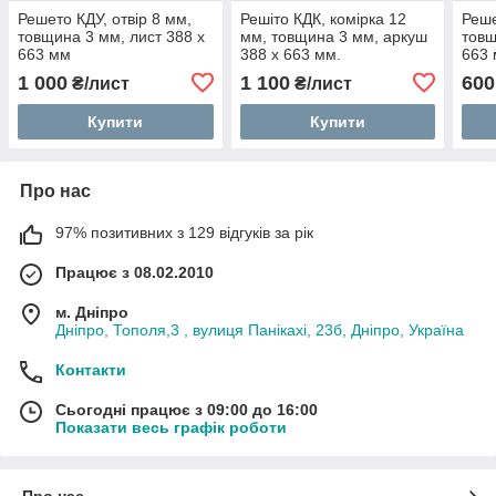
Решето КДУ, отвір 8 мм,
Решіто КДК, комірка 12
Реше
товщина 3 мм, лист 388 х
мм, товщина 3 мм, аркуш
товщ
663 мм
388 х 663 мм.
663
1 000
1 100
600
₴/лист
₴/лист
Купити
Купити
Про нас
97% позитивних з 129 відгуків за рік
Працює з 08.02.2010
м. Дніпро
Дніпро, Тополя,3 , вулиця Панікахі, 23б, Дніпро, Україна
Контакти
Сьогодні працює з 09:00 до 16:00
Показати весь графік роботи
Про нас