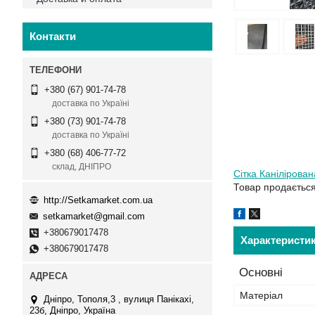
Контакти
+380 (67) 901-74-78
доставка по Україні
+380 (73) 901-74-78
доставка по Україні
+380 (68) 406-77-72
склад, ДНІПРО
Сітка Канілірован
Товар продається 
http://Setkamarket.com.ua
setkamarket@gmail.com
+380679017478
Характеристи
+380679017478
Основні
Матеріал
Дніпро, Тополя,3 , вулиця Панікахі,
23б, Дніпро, Україна