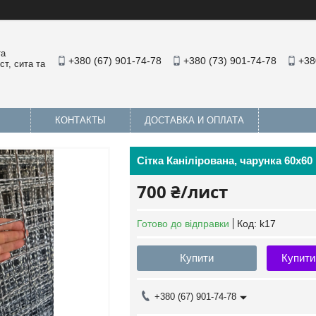
та
+380 (67) 901-74-78
+380 (73) 901-74-78
+38
т, сита та
КОНТАКТЫ
ДОСТАВКА И ОПЛАТА
Сітка Канілірована, чарунка 60х60
700 ₴/лист
Готово до відправки
Код:
k17
Купити
Купити
+380 (67) 901-74-78