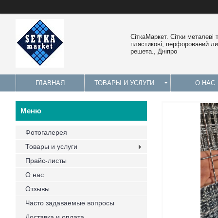
СіткаМаркет. Cітки металеві 
пластикові, перфорований лис
решета., Дніпро
ГЛАВНАЯ
ТОВАРЫ И УСЛУГИ
О НАС
Фотогалерея
Товары и услуги
Прайс-листы
О нас
Отзывы
Часто задаваемые вопросы
Доставка и оплата