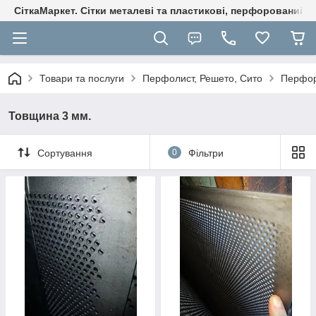
СіткаМаркет. Cітки металеві та пластикові, перфорований ли
Товари та послуги
Перфолист, Решето, Сито
Перфор
Товщина 3 мм.
Сортування
0
Фільтри