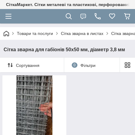
СіткаМаркет. Cітки металеві та пластикові, перфорований ли
Товари та послуги
Сітка зварна в листах
Сітка зварн
Сітка зварна для габіонів 50х50 мм, діаметр 3,8 мм
Сортування
0
Фільтри