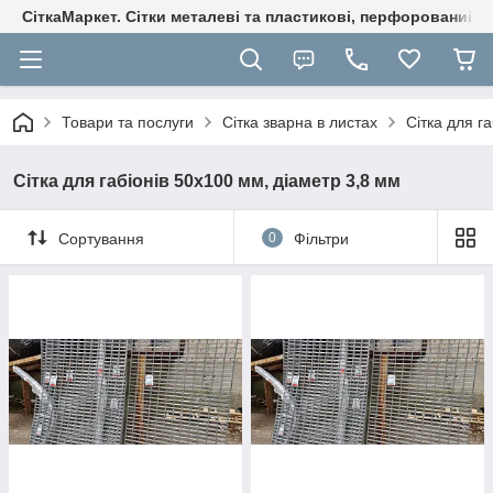
СіткаМаркет. Cітки металеві та пластикові, перфорований ли
Товари та послуги
Сітка зварна в листах
Сітка для г
Сітка для габіонів 50х100 мм, діаметр 3,8 мм
Сортування
0
Фільтри